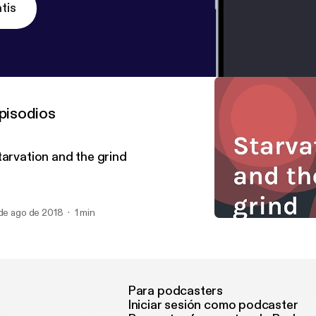
tis
pisodios
tarvation and the grind
 de ago de 2018
1 min
Starvation and the grind
Starvation and the grind
Para podcasters
Iniciar sesión como podcaster