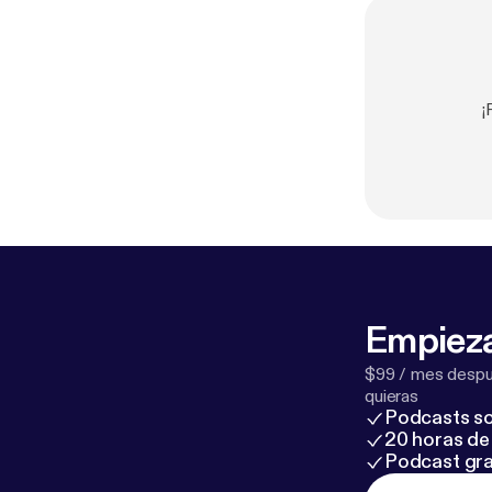
¡
Empieza
$99 / mes despué
quieras
Podcasts so
20 horas de 
Podcast gra