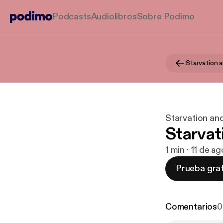
Podcasts
Audiolibros
Sobre Podimo
Starvation a
Starvation and
Starvat
1 min · 11 de a
Prueba grat
Comentarios
0