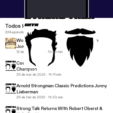
Todos los episodios
224 episodios
Worlds Strongest Man Predictions With
Jonny Lieberman
12 de may de 2025
1 h 40 min
Cody Abell: 80kg Arnold Strongman
Champion
Strong Talk Returns WIth Robert Oberst & Kalle Beck!
The Strong Talk Podcast
20 de mar de 2025
1 h 11 min
Arnold Strongman Classic Predictions Jonny
Lieberman
26 de feb de 2025
1 h 53 min
Strong Talk Returns WIth Robert Oberst &