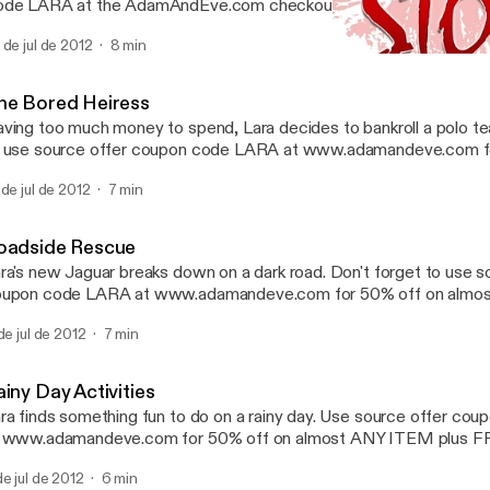
de LARA at the AdamAndEve.com checkout to enjoy 50% OFF on
Y irresistible item. Plus 3 FREE DVD's, a FREE Secret Gift, and
 de jul de 2012
8 min
ur entire order.
The Bored Heiress
Sultry Stories | Hot Erotic 
he Bored Heiress
ving too much money to spend, Lara decides to bankroll a polo te
 use source offer coupon code LARA at www.adamandeve.com f
most ANY ITEM plus FREE SHIPPING plus a FREE GIFT.
 de jul de 2012
7 min
oadside Rescue
ra's new Jaguar breaks down on a dark road. Don't forget to use s
upon code LARA at www.adamandeve.com for 50% off on almo
us FREE SHIPPING plus a FREE GIFT.
 de jul de 2012
7 min
iny Day Activities
ra finds something fun to do on a rainy day. Use source offer c
t www.adamandeve.com for 50% off on almost ANY ITEM plus
us a FREE GIFT.
de jul de 2012
6 min