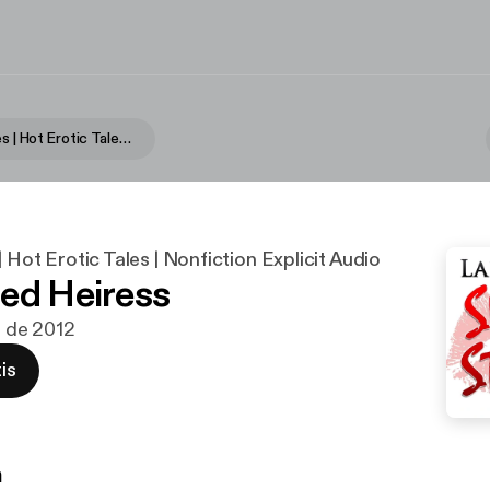
Sultry Stories | Hot Erotic Tales | Nonfiction Explicit Audio
| Hot Erotic Tales | Nonfiction Explicit Audio
ed Heiress
ul de 2012
is
n