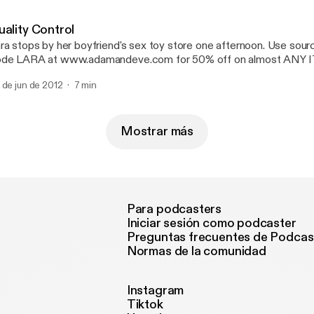
uality Control
ra stops by her boyfriend's sex toy store one afternoon. Use sou
de LARA at www.adamandeve.com for 50% off on almost ANY 
IPPING plus a FREE GIFT.
 de jun de 2012
7 min
Mostrar más
Para podcasters
Iniciar sesión como podcaster
Preguntas frecuentes de Podcas
Normas de la comunidad
Instagram
Tiktok