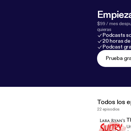
Empieza
$99 / mes despué
quieras
Podcasts so
20 horas de 
Podcast gra
Prueba gra
Todos los e
22 episodios
T
Un