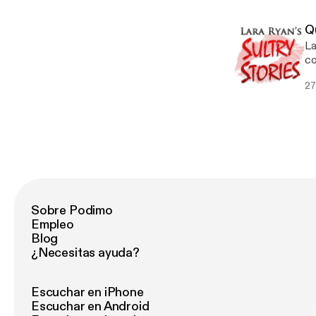
Q
La
co
SH
27
Sobre Podimo
Empleo
Blog
¿Necesitas ayuda?
Escuchar en iPhone
Escuchar en Android