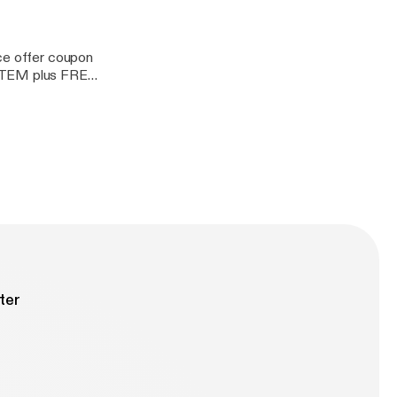
rce offer coupon
ITEM plus FREE
ter