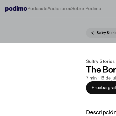
Podcasts
Audiolibros
Sobre Podimo
Sultry Stories 
The Bor
7 min · 18 de j
Prueba grat
Descripció