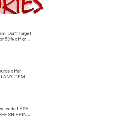
 just about
 FREE Shipping on
Tales | Nonfiction Explicit Audio
am. Don't forget
or 50% off on
ource offer
st ANY ITEM
oupon code LARA
 FREE SHIPPING