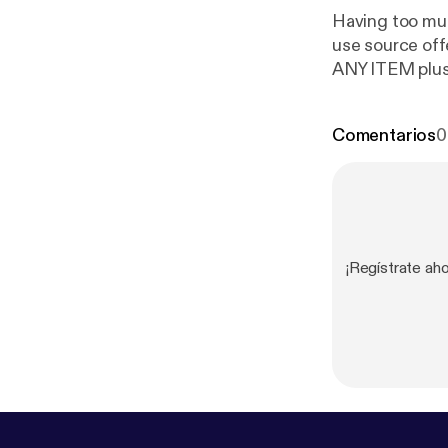
Having too muc
use source of
ANY ITEM plu
Comentarios
0
¡Regístrate aho