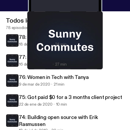
Todos los episodios
78 episodios
78: Moving to New York (part 2)
18 de sep de 2020
24 min
77: Moving to New York (part 1)
16 de sep de 2020
27 min
77: Moving to New York (part 1)
Sunny Commutes
76: Women in Tech with Tanya
9 de mar de 2020
21 min
75: Got paid $0 for a 3 months client project
22 de ene de 2020
10 min
74: Building open source with Erik
Rasmussen