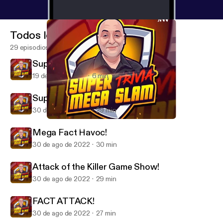
Todos los episodios
29 episodios
Super Mega Trivia Slam - BLAST!
19 de dic de 2025
6 min
Super Mega Hullabaloo!
30 de ago de 2022
29 min
FACT ATTACK!
SUPER MEGA TRIVIA SLAM
Mega Fact Havoc!
30 de ago de 2022
30 min
Attack of the Killer Game Show!
30 de ago de 2022
29 min
FACT ATTACK!
30 de ago de 2022
27 min