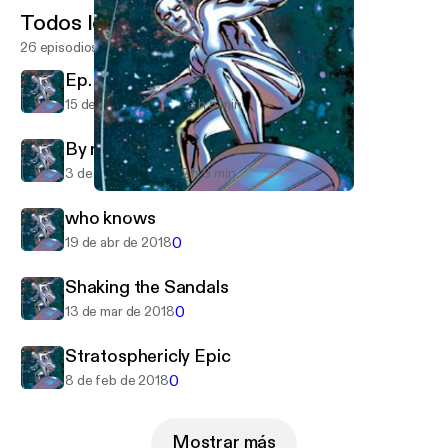
Todos los episodios
26 episodios
Ep. 27 - Surfing with the Alien
15 de ene de 2019
3 h 5 min
By request
3 de oct de 2018
2 h 9 min
who knows
Surfing with the Alien
who knows
0
19 de abr de 2018
Shaking the Sandals
0
13 de mar de 2018
Stratosphericly Epic
0
8 de feb de 2018
Mostrar más