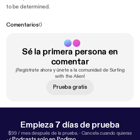
to be determined.
Comentarios
0
Sé la primera persona en
comentar
¡Regístrate ahora y únete a la comunidad de Surfing
with the Alien!
Prueba gratis
Empieza 7 días de prueba
$99 / mes después de la prueba.
·
Cancela cuando quieras
Podcasts solo en Podimo