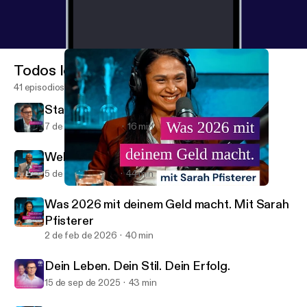
Todos los episodios
41 episodios
Stabwechsel
7 de may de 2026
16 min
Welcome to Germany! Mit Ivan Rocha
5 de mar de 2026
44 min
Was 2026 mit deinem Geld macht. Mit Sarah Pfisterer
tecis - Dein Finanzpodcast
Was 2026 mit deinem Geld macht. Mit Sarah
Pfisterer
2 de feb de 2026
40 min
Dein Leben. Dein Stil. Dein Erfolg.
15 de sep de 2025
43 min