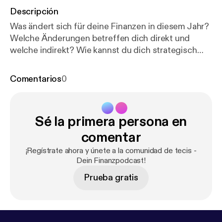
Descripción
Was ändert sich für deine Finanzen in diesem Jahr?
Welche Änderungen betreffen dich direkt und
welche indirekt? Wie kannst du dich strategisch
aufstellen, um deine Chancen zunutzen? tecis
Profi-Beraterin Sarah Pfisterer spricht in dieser
Comentarios
0
Folge über genau diese Fragen und gibt dir
wertvolle Einblicke für deine Planungen.
Sé la primera persona en
comentar
¡Regístrate ahora y únete a la comunidad de tecis -
Dein Finanzpodcast!
Prueba gratis