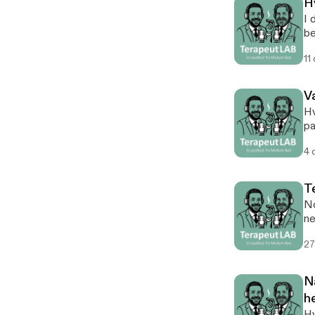
Hv
I 
be
de
11
V
Hv
pa
4 
T
No
ne
kj
27
N
h
Hv