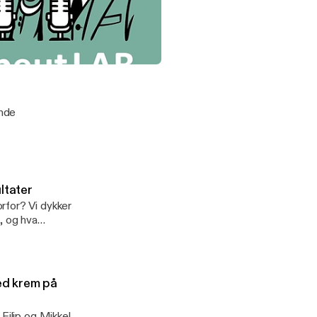
 50 år siden?
ser ut til å gi
mulige grunner til
sykoterapiresultater nå enn for 50 år siden?
ende
ltater
rfor? Vi dykker
, og hva
lytterkritikk.
ed krem på
Filip og Mikkel