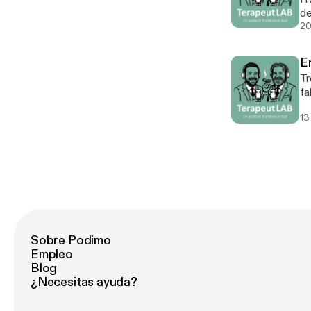
de
20
Er
Tr
fa
13
Sobre Podimo
Empleo
Blog
¿Necesitas ayuda?