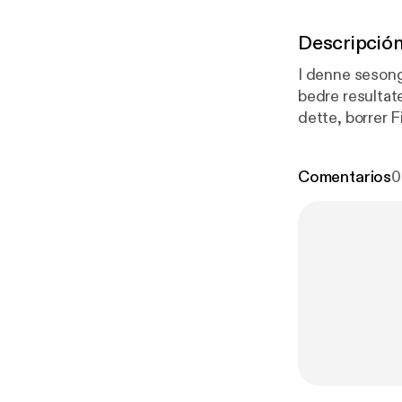
Descripció
I denne sesongf
bedre resultate
dette, borrer F
Comentarios
0