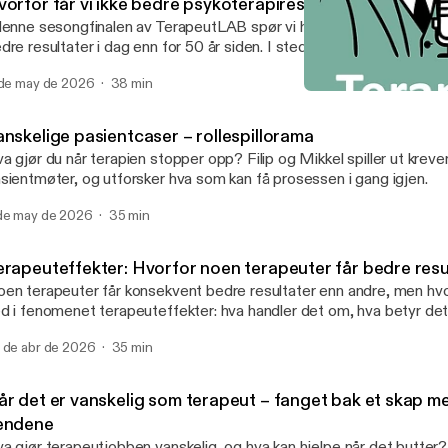
orfor får vi ikke bedre psykoterapiresultater nå enn for
denne sesongfinalen av TerapeutLAB spør vi hvorfor psykoterapi ikke 
dre resultater i dag enn for 50 år siden. I stedet for å utforske alle 
tte, borrer Filip og Mikkel inn i én mulig forklaringsmodell.
 de may de 2026
38 min
Hvorfor får vi ikke bedre p
TerapeutLAB
anskelige pasientcaser – rollespillorama
a gjør du når terapien stopper opp? Filip og Mikkel spiller ut krev
sientmøter, og utforsker hva som kan få prosessen i gang igjen.
de may de 2026
35 min
erapeuteffekter: Hvorfor noen terapeuter får bedre resu
en terapeuter får konsekvent bedre resultater enn andre, men hvo
d i fenomenet terapeuteffekter: hva handler det om, hva betyr det
ennetegner de som lykkes best? Mikkel og (mest) Filip tar også imot 
 de abr de 2026
35 min
år det er vanskelig som terapeut – fanget bak et skap m
endene
a gjør terapeutjobben vanskelig, og hva kan hjelpe når det butter? 