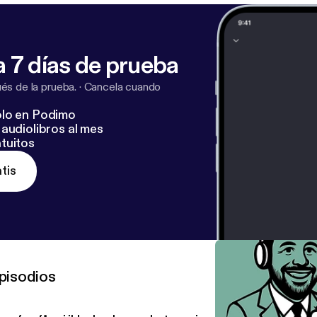
 7 días de prueba
s de la prueba.
·
Cancela cuando
lo en Podimo
audiolibros al mes
tuitos
tis
pisodios