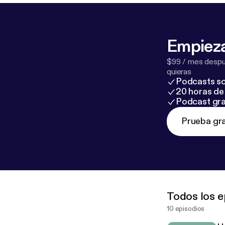
Empieza
$99 / mes despué
quieras
Podcasts so
20 horas de 
Podcast gra
Prueba gra
Todos los e
10 episodios