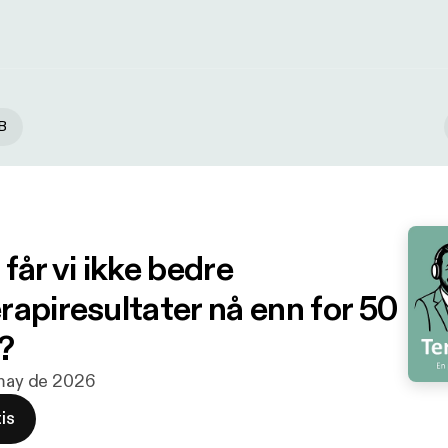
B
får vi ikke bedre
rapiresultater nå enn for 50
?
 may de 2026
is