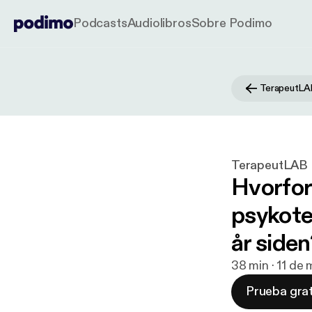
Podcasts
Audiolibros
Sobre Podimo
TerapeutLA
TerapeutLAB
Hvorfor 
psykote
år siden
38 min · 11 de
Prueba grat