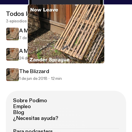
Todos los episodios
3 episodios
A Maineiac in Paris
7 de sep de 2018
16 min
A Maineiac in Amsterdam
24 de ago de 2018
14 min
The Blizzard
Thanks For Coming...Now Leave
The Blizzard
1 de jun de 2018
12 min
Sobre Podimo
Empleo
Blog
¿Necesitas ayuda?
Para podcasters