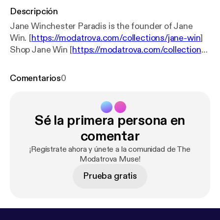
Descripción
Jane Winchester Paradis is the founder of Jane
Win. [
https://modatrova.com/collections/jane-win
]
Shop Jane Win [
https://modatrova.com/collections/
jane-win
] Follow Modatrova [
https://www.instagra
m.com/modatrova/
] Follow Jane Win [
https://www.i
Comentarios
0
nstagram.com/janewin_jewelry/?hl=en
]
Sé la primera persona en
comentar
¡Regístrate ahora y únete a la comunidad de The
Modatrova Muse!
Prueba gratis