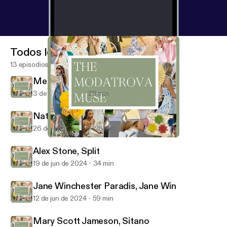
Todos los episodios
13 episodios
Megan Eddings Feely, EDDY
3 de jul de 2024
29 min
Natalie Steen, The Nat Note
26 de jun de 2024
28 min
Jane Winchester Paradis, Jane Win
The Modatrova Muse
Alex Stone, Split
19 de jun de 2024
34 min
Jane Winchester Paradis, Jane Win
12 de jun de 2024
59 min
Mary Scott Jameson, Sitano