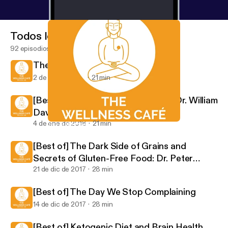
Todos los episodios
92 episodios
The Gift of Symptoms
2 de feb de 2018
21 min
[Best of] Waking up to Health with Dr. William
Davis
4 de ene de 2018
21 min
The Gift of Symptoms
The Wellness Café with Dr. Jon
[Best of] The Dark Side of Grains and
Secrets of Gluten-Free Food: Dr. Peter
Osborne
21 de dic de 2017
28 min
[Best of] The Day We Stop Complaining
14 de dic de 2017
28 min
[Best of] Ketogenic Diet and Brain Health