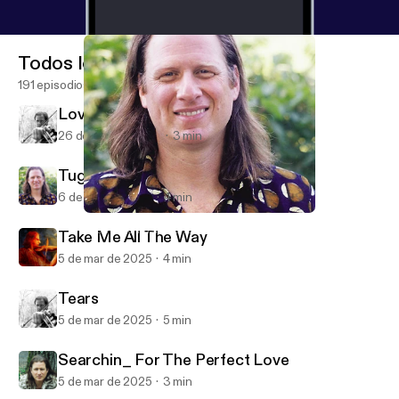
Todos los episodios
191 episodios
Love Is Its Own Reward
26 de may de 2025
3 min
Tug Of War
6 de mar de 2025
4 min
Tug Of War
The World Fusion Show
Take Me All The Way
5 de mar de 2025
4 min
Tears
5 de mar de 2025
5 min
Searchin_ For The Perfect Love
5 de mar de 2025
3 min