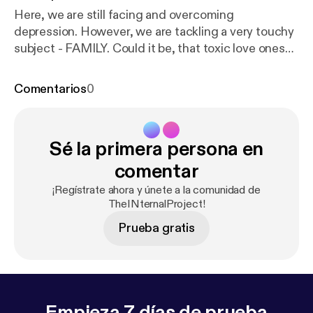
Here, we are still facing and overcoming
depression. However, we are tackling a very touchy
subject - FAMILY. Could it be, that toxic love ones
contribute to our depression? Let’s look inside.
Comentarios
0
Sé la primera persona en
comentar
¡Regístrate ahora y únete a la comunidad de
TheINternalProject!
Prueba gratis
Empieza 7 días de prueba