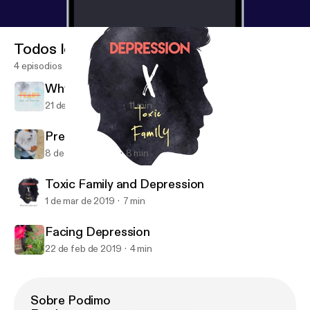
Todos los episodios
4 episodios
Why FEAR can’t be an option.
21 de mar de 2019
11 min
Pressing Through (mental stability)
8 de mar de 2019
8 min
Toxic Family and Depression
TheINternalProject
Toxic Family and Depression
1 de mar de 2019
7 min
Facing Depression
22 de feb de 2019
4 min
Sobre Podimo