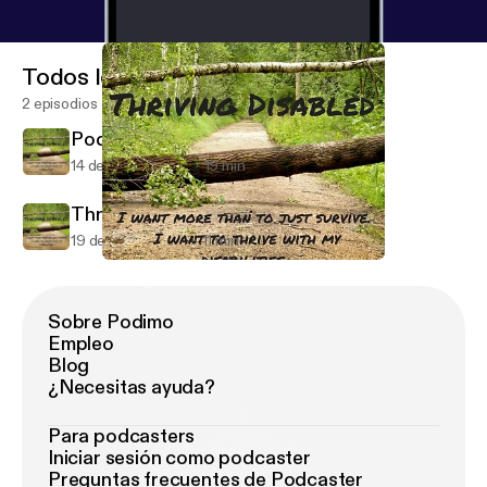
Todos los episodios
2 episodios
Podcast 2
14 de may de 2018
19 min
Thriving Disabled Introduction
19 de sep de 2017
11 min
Podcast 2
Thriving Disabled Podcast
Sobre Podimo
Empleo
Blog
¿Necesitas ayuda?
Para podcasters
Iniciar sesión como podcaster
Preguntas frecuentes de Podcaster