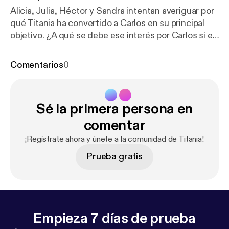
Alicia, Julia, Héctor y Sandra intentan averiguar por
qué Titania ha convertido a Carlos en su principal
objetivo. ¿A qué se debe ese interés por Carlos si en
realidad él no es tan importante? ¿O sí? Carlos
aprenderá que una de las principales reglas del
Comentarios
0
ciberespacio es que todos somos víctimas
potenciales. En este episodio intervienen: * Nikki
García como Alicia. * Alfonso Herrera como Carlos.
Sé la primera persona en
* Olga Aguirre como Julia. * Carles Cuevas como
Héctor. * Silvia Sanabria como Sandra. * Ana de
comentar
Castro como Titania. * Laura Bermejo como Anuncio
¡Regístrate ahora y únete a la comunidad de Titania!
de Fantasía. Titania es un thriller sonoro de Banco
Prueba gratis
Santander y Podium Podcast, creado y escrito por
Manuel Bartual y Juanjo Ramírez Mascaró. Dirigido
por Manuel Bartual. Diseño sonoro de Ignacio
Cantisano. Grabado por Alejandro Fernández.
Música original de Van Delay. Diseño gráfico de
Empieza 7 días de prueba
Agencia Player. Producido por Laura Escarza.