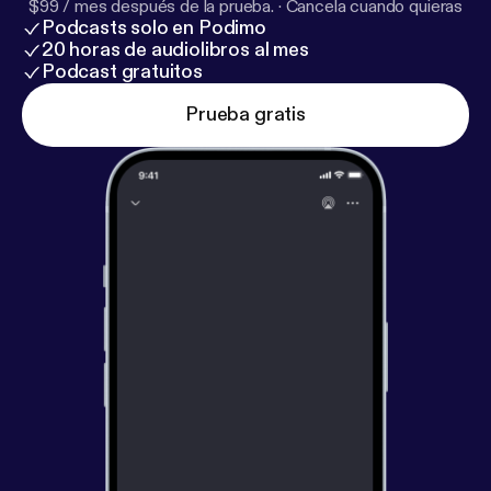
Producción ejecutiva de María Jesús Espinosa de
$99 / mes después de la prueba.
·
Cancela cuando quieras
Podcasts solo en Podimo
los Monteros y Elia Fernández Granados.
20 horas de audiolibros al mes
Podcast gratuitos
Prueba gratis