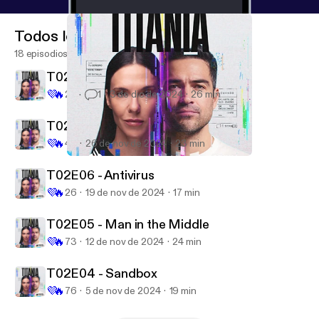
Todos los episodios
18 episodios
T02E08 - Rollback
💜
🔥
22
1
3 de dic de 2024
26 min
T02E07 - Spoofing
💜
🔥
43
26 de nov de 2024
23 min
T02E04 - Sandbox
Titania
T02E06 - Antivirus
💜
🔥
26
19 de nov de 2024
17 min
T02E05 - Man in the Middle
💜
🔥
73
12 de nov de 2024
24 min
T02E04 - Sandbox
💜
🔥
76
5 de nov de 2024
19 min