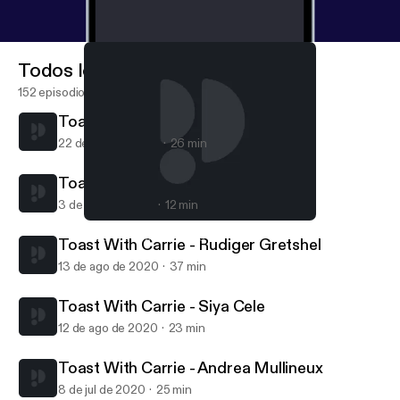
Todos los episodios
152 episodios
Toast With Carrie - Mike Ratcliffe
22 de oct de 2020
26 min
Toast With Carrie - Den Human
3 de sep de 2020
12 min
Toast With Carrie - Rudiger Gretshel
Toast with Carrie Adams
Toast With Carrie - Rudiger Gretshel
13 de ago de 2020
37 min
Toast With Carrie - Siya Cele
12 de ago de 2020
23 min
Toast With Carrie - Andrea Mullineux
8 de jul de 2020
25 min