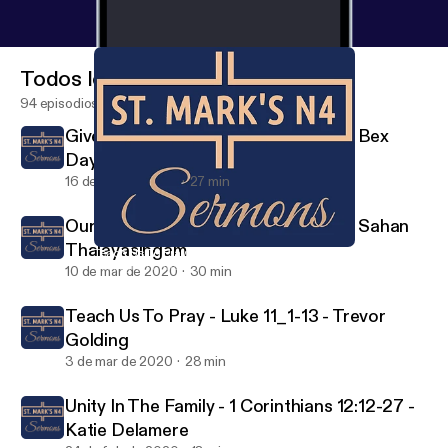
Todos los episodios
94 episodios
Give Us This Day - Matthew 6:5-13 - Bex
Daynes
16 de mar de 2020
27 min
Our Father In Heaven - Luke 11:1-13 - Sahan
Thalayasingam
Teach Us To Pray - Luke 11_1-13 - Trevor Golding
Tollington Parish Sermons
10 de mar de 2020
30 min
Teach Us To Pray - Luke 11_1-13 - Trevor
Golding
3 de mar de 2020
28 min
Unity In The Family - 1 Corinthians 12:12-27 -
Katie Delamere