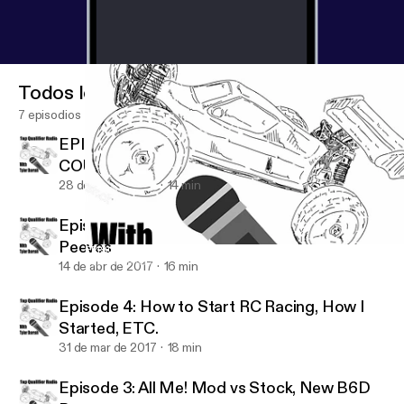
Todos los episodios
7 episodios
EPISODE 6: IS IT THE FINAL
COUNTDOWN?????....DENERNEWNEW
28 de abr de 2017
14 min
Episode 5: Flyin' Solo, My Biggest RC Pet
Peeves
EPISODE 6: IS IT THE FINAL COUNTDOWN?????....DENERNE
Top Qualifier Radio
14 de abr de 2017
16 min
Episode 4: How to Start RC Racing, How I
Started, ETC.
31 de mar de 2017
18 min
Episode 3: All Me! Mod vs Stock, New B6D