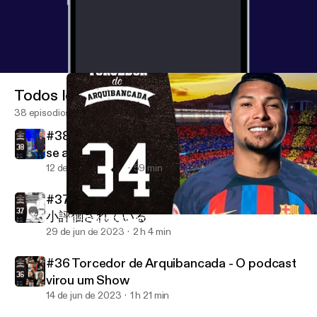
Todos los episodios
38 episodios
#38 Torcedor de Arquibancada - Quem não
se arrepiar está morto por dentro!
12 de sep de 2023
59 min
#37 Torcedor de Arquibancada - ジーコは過
小評価されている
#34 Torcedor de Arquibancada - Eles JURARAM que a culpa é d
Torcedor de Arquibancada
29 de jun de 2023
2 h 4 min
#36 Torcedor de Arquibancada - O podcast
virou um Show
14 de jun de 2023
1 h 21 min