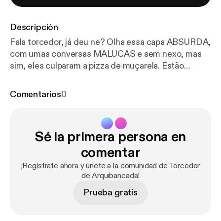
Descripción
Fala torcedor, já deu ne? Olha essa capa ABSURDA,
com umas conversas MALUCAS e sem nexo, mas
sim, eles culparam a pizza de muçarela. Estão
prontos para um dos EP mais groselhados da
historia desse podcast? Veem com a gente e bora
Comentarios
0
de pizza, digo, de play kkkkkk
Sé la primera persona en
comentar
¡Regístrate ahora y únete a la comunidad de Torcedor
de Arquibancada!
Prueba gratis