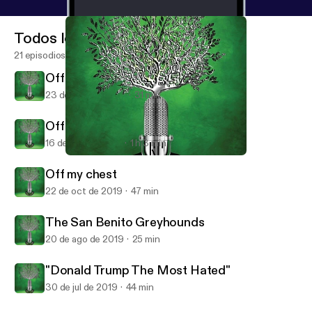
Todos los episodios
21 episodios
Off my Chest COVID-19
23 de mar de 2020
31 min
Off My Chest
16 de nov de 2019
1 h 3 min
"Donald Trump The Most Hated"
Tree Radio
Off my chest
22 de oct de 2019
47 min
The San Benito Greyhounds
20 de ago de 2019
25 min
"Donald Trump The Most Hated"
30 de jul de 2019
44 min