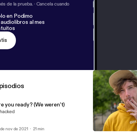
s de la prueba.
·
Cancela cuando
lo en Podimo
audiolibros al mes
tuitos
tis
pisodios
re you ready? (We weren’t)
hacked
 de nov de 2021
21 min
Are you ready? (We weren’