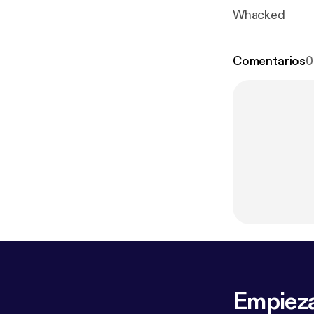
Whacked
Comentarios
0
Empieza