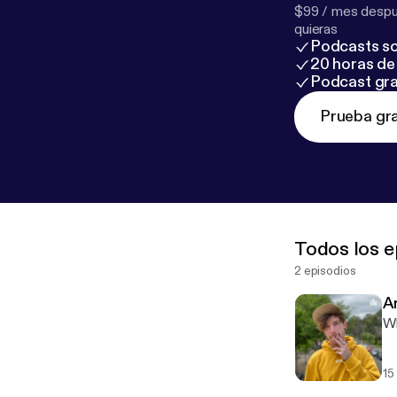
$99 / mes despué
quieras
Podcasts so
20 horas de 
Podcast gra
Prueba gra
Todos los e
2 episodios
A
W
15