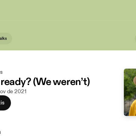
alks
ks
 ready? (We weren’t)
 nov de 2021
is
n