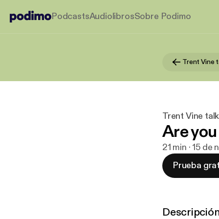
Podcasts
Audiolibros
Sobre Podimo
Trent Vine t
Trent Vine tal
Are you
21 min · 15 de
Prueba grat
Descripció