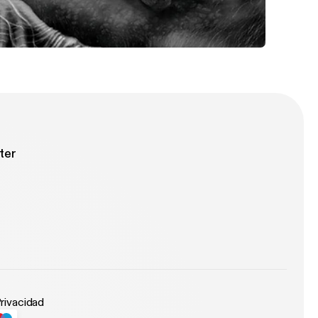
t think so ask me
upport those that aren't willing to stand. Up it's time we make a stand
ter
Privacidad