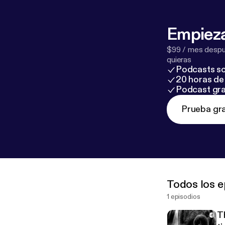
Empieza
$99 / mes despué
quieras
Podcasts so
20 horas de 
Podcast gra
Prueba gra
Todos los e
1 episodios
Th