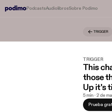
Podcasts
Audiolibros
Sobre Podimo
TRIGGER
TRIGGER
This ch
those th
Up it's
5 min · 2 de m
Prueba grat