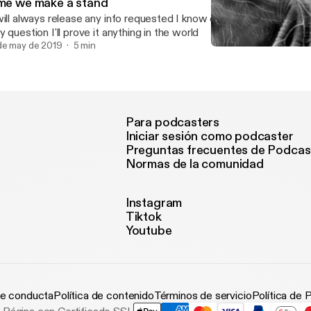
ime we make a stand
will always release any info requested I know everything if you don
y question I'll prove it anything in the world
de may de 2019
5 min
This channel will always s
TRIGGER
Para podcasters
Iniciar sesión como podcaster
Preguntas frecuentes de Podcas
Normas de la comunidad
Instagram
Tiktok
Youtube
e conducta
Política de contenido
Términos de servicio
Política de 