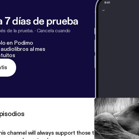
 7 días de prueba
s de la prueba.
·
Cancela cuando
lo en Podimo
audiolibros al mes
tuitos
tis
pisodios
is channel will always support those that aren't willing to