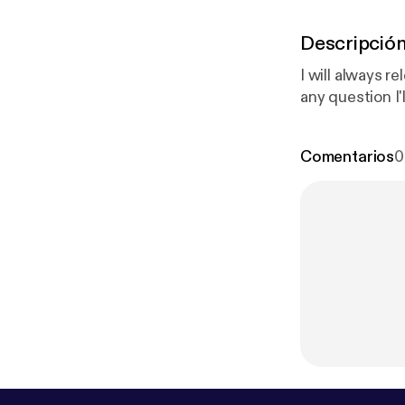
Descripció
I will always r
any question I'
Comentarios
0