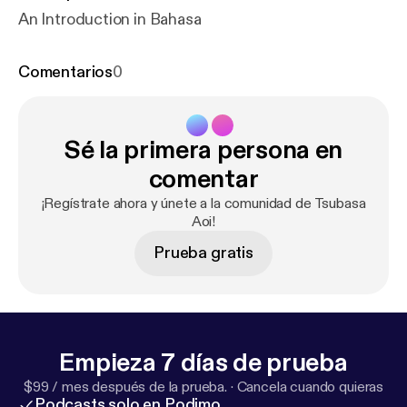
An Introduction in Bahasa
Comentarios
0
Sé la primera persona en
comentar
¡Regístrate ahora y únete a la comunidad de Tsubasa
Aoi!
Prueba gratis
Empieza 7 días de prueba
$99 / mes después de la prueba.
·
Cancela cuando quieras
Podcasts solo en Podimo