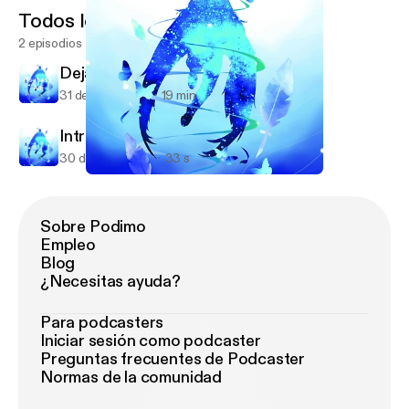
Todos los episodios
2 episodios
Deja Vu
31 de jul de 2019
19 min
Intro
30 de jul de 2019
33 s
Intro
Tsubasa Aoi
Sobre Podimo
Empleo
Blog
¿Necesitas ayuda?
Para podcasters
Iniciar sesión como podcaster
Preguntas frecuentes de Podcaster
Normas de la comunidad