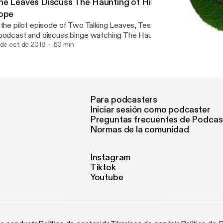
he Leaves Discuss The Haunting of Hill House, The Shin
ope
 the pilot episode of Two Talking Leaves, Tess and Michael disco
podcast and discuss binge watching The Haunting of Hill House, 
ining, and the Pope's Swiss bodyguards, among other things. Intro music by:
 de oct de 2018
50 min
The Leaves Discuss The Ha
/bensound.com The Haunting of Hill House Audiobook:
Two Talking Leaves
tps://amzn.to/2AfkFcM Swiss Pope Guards: https://bit.ly/2OvlBT6 Please lea
 a review if you liked this podcast!
Para podcasters
Iniciar sesión como podcaster
Preguntas frecuentes de Podcas
Normas de la comunidad
Instagram
Tiktok
Youtube