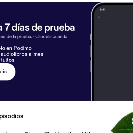
 7 días de prueba
s de la prueba.
·
Cancela cuando
lo en Podimo
audiolibros al mes
tuitos
tis
pisodios