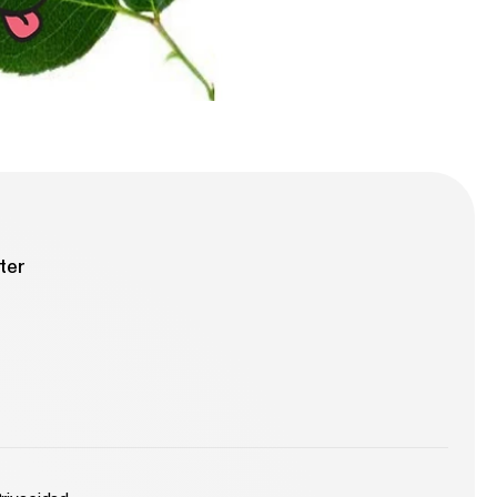
ing, and The
ver how to record
reading The
unting of Hill House, The Shining, and The Pope
ve
ter