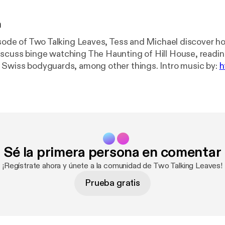
n
pisode of Two Talking Leaves, Tess and Michael discover h
scuss binge watching The Haunting of Hill House, readin
and the Pope's Swiss bodyguards, among other things. Intro music by:
h
nting of Hill House Audiobook:
https://amzn.to/2AfkFcM
//bit.ly/2OvlBT6
Please leave us a review if you liked this 
Sé la primera persona en comentar
¡Regístrate ahora y únete a la comunidad de Two Talking Leaves!
Prueba gratis