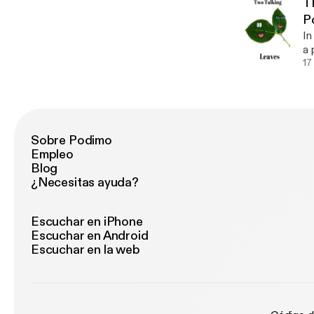
T
P
In
a 
Sh
17
http:/
ht
us
Sobre Podimo
Empleo
Blog
¿Necesitas ayuda?
Escuchar en iPhone
Escuchar en Android
Escuchar en la web