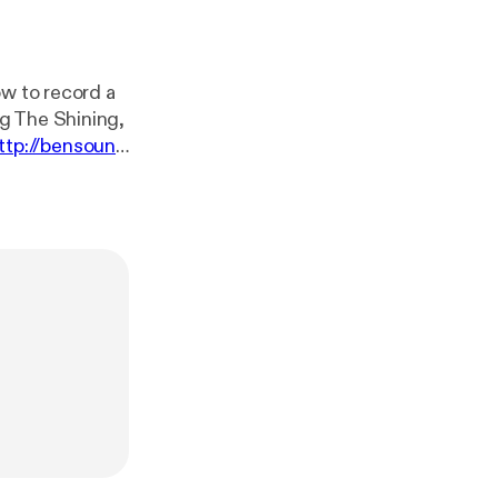
ow to record a
g The Shining,
ttp://bensoun
Swiss Pope
podcast!