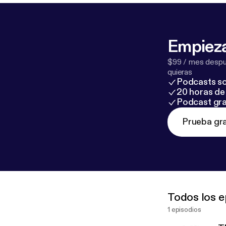
Empieza
$99 / mes despué
quieras
Podcasts so
20 horas de 
Podcast gra
Prueba gra
Todos los e
1 episodios