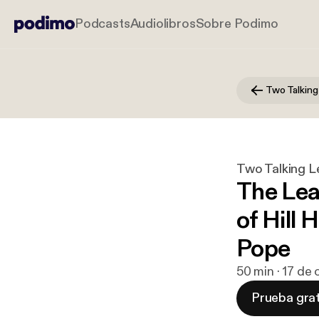
Podcasts
Audiolibros
Sobre Podimo
Two Talking
Two Talking L
The Lea
of Hill 
Pope
50 min · 17 de
Prueba grat