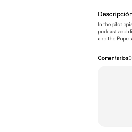
Descripció
In the pilot e
podcast and di
d.com
The Hau
Guards:
https:
Comentarios
0