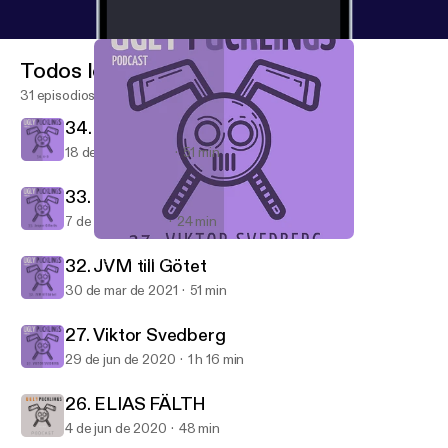
Todos los episodios
31 episodios
34. 4 - 0
18 de abr de 2021
51 min
33. Jesper Gillerås
7 de abr de 2021
24 min
27. Viktor Svedberg
Ugly Pucklings
32. JVM till Götet
30 de mar de 2021
51 min
27. Viktor Svedberg
29 de jun de 2020
1 h 16 min
26. ELIAS FÄLTH
4 de jun de 2020
48 min