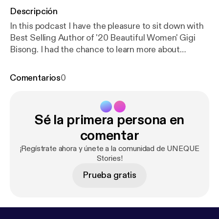
Descripción
In this podcast I have the pleasure to sit down with
Best Selling Author of '20 Beautiful Women' Gigi
Bisong. I had the chance to learn more about
experiences in life that have brought her to being an
author, and motivational speaker today. She has
Comentarios
0
amazing insight on success and what she really
stands for.
Sé la primera persona en
comentar
¡Regístrate ahora y únete a la comunidad de UNEQUE
Stories!
Prueba gratis