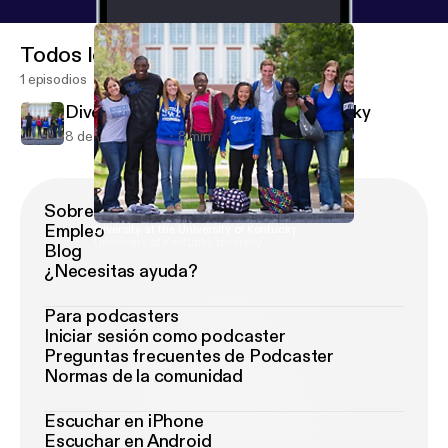
Todos los episodios
1 episodios
Diversity at the University of Kentucky
8 de dic de 2018
8 min
Sobre Podimo
Empleo
Diversity at the University of Kentucky
University of Kentucky diversity
Blog
¿Necesitas ayuda?
Para podcasters
Iniciar sesión como podcaster
Preguntas frecuentes de Podcaster
Normas de la comunidad
Escuchar en iPhone
Escuchar en Android