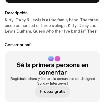
Descripción
Kitty, Daisy & Lewis is a true family band. The three-
piece comprised of three siblings, Kitty, Daisy and
Lewis Durham. Guess who their live band is? Their
parents! So cool! These multi-instrumentalists have
a throwback sound. Their music is an eclectic mix of
Comentarios
0
R&B, swing, rock, country, blues and more. We
caught up with the siblings on Unsigned Sunday
and they played us a few tracks off their new album,
Sé la primera persona en
The Third.
comentar
¡Regístrate ahora y únete a la comunidad de Unsigned
Sunday Interviews!
Prueba gratis