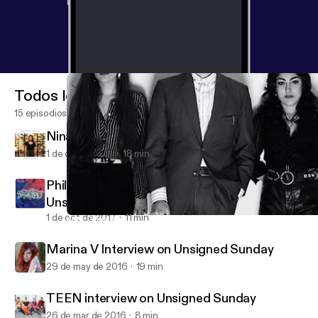
Todos los episodios
15 episodios
Nina Francis on 88.5 FM
1 de dic de 2017
18 min
Phil Pirrone (Desert Daze) Interview on
Unsigned Sunday
1 de oct de 2017
11 min
Kitty, Daisy & Lewis performance and interview on Unsigned Sun
Unsigned Sunday Interviews
Marina V Interview on Unsigned Sunday
29 de may de 2016
19 min
TEEN interview on Unsigned Sunday
26 de mar de 2016
8 min