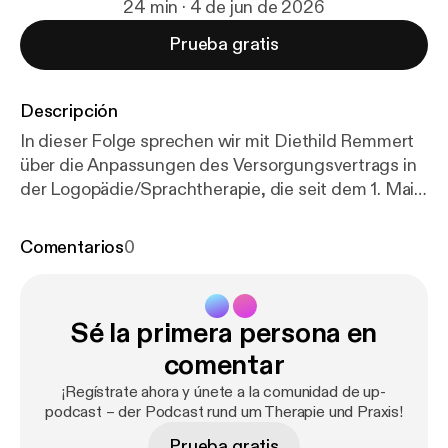
24 min · 4 de jun de 2026
Prueba gratis
Descripción
In dieser Folge sprechen wir mit Diethild Remmert
über die Anpassungen des Versorgungsvertrags in
der Logopädie/Sprachtherapie, die seit dem 1. Mai
2026 gelten. Die Episode richtet sich an
Inhaberinnen und Inhaber von logopädischen
Comentarios
0
Praxen mit GKV-Zulassung. In dieser Folge erfahrt
Ihr mehr: * zur Bearbeitungsgebühr bei heilbaren
Absetzungen * zu den Fortbildungspunkten von
Sé la primera persona en
Online- und Präsenzfortbildungen * zum
Stellenwert der Diagnosegruppe im Vergleich zur
comentar
ärztlichen Diagnose * zur Widerspruchsfrist bei
¡Regístrate ahora y únete a la comunidad de up-
Absetzungen * zur Aufteilung der
podcast – der Podcast rund um Therapie und Praxis!
Mindestanwesenheitszeit von 24 Stunden Unser
Prueba gratis