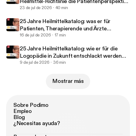
Heilmittel-Richtlinie die Patientenperspektive
braucht - Christoph Zamoryn
23 de jul de 2026
40 min
25 Jahre Heilmittelkatalog: was er für
Patienten, Therapierende und Ärzte
verändert hat - Ingrid van Dijk
16 de jul de 2026
17 min
25 Jahre Heilmittelkatalog: wie er für die
Logopädie in Zukunft entschlackt werden
kann - Christiane Sautter-Müller
9 de jul de 2026
36 min
Mostrar más
Sobre Podimo
Empleo
Blog
¿Necesitas ayuda?