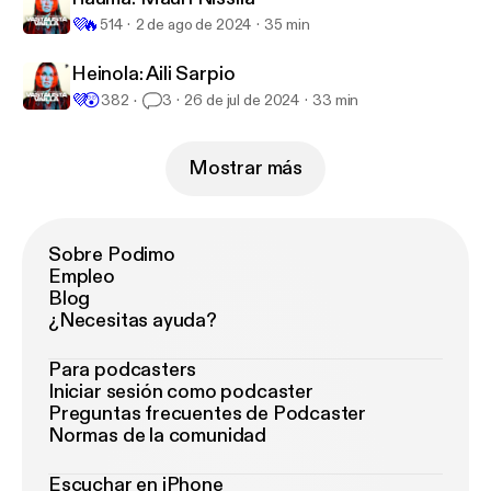
💜
🔥
514
2 de ago de 2024
35 min
Heinola: Aili Sarpio
💜
😲
382
3
26 de jul de 2024
33 min
Mostrar más
Sobre Podimo
Empleo
Blog
¿Necesitas ayuda?
Para podcasters
Iniciar sesión como podcaster
Preguntas frecuentes de Podcaster
Normas de la comunidad
Escuchar en iPhone