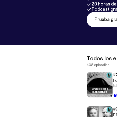
20 horas de 
Podcast gra
Prueba gra
Todos los e
408 episodios
#
I 
ta
kv
🔥
ne
men
at o
#
ke
Ef
tje