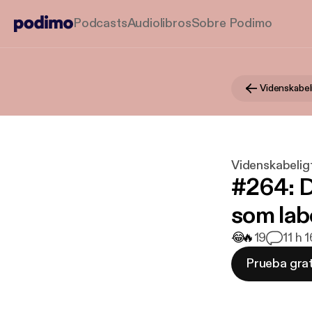
Podcasts
Audiolibros
Sobre Podimo
Videnskabel
Videnskabelig
#264: D
som lab
😂
🔥
19
1
1 h 
Prueba grat