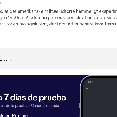
n
d at det amerikanske militær udførte hemmeligt eksperi
age i 1950erne! Uden borgernes viden blev hundredtusindv
 for en biologisk test, der først årtier senere kom frem i 
Mark ned i Operation Sea-Spray en historie om bakterier, d
 til. Hvis du vil være med til at optage live med os på
Discord kan du støtte os på 10er og blive en af vores kernelyttere
https:
/vudfordret.10er.app/
] Du kan også tjekke vores webshop: bit.ly/vushop.
et var godt
ttps://videnskabeligtudfordret.dk/lytterindsendelser
Søg i vores arkiv af
 Gak-O-meteret. Husk at være dumme 🧠 -------------------
t.com/privacy
.com/privacy
] for more information.
 7 días de prueba
s de la prueba.
·
Cancela cuando
lo en Podimo