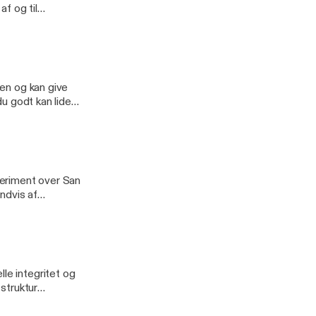
f og til
afsnit, så han kan
 involverede!
den og kan give
du godt kan lide
nit af
eriment over San
ndvis af
m i lyset. I dette
r, døde får, og
obiota
le integritet og
struktur
 af den
erteslag, der