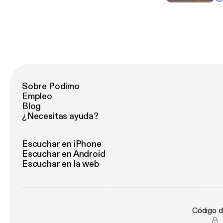
soeg.
[ht
va
Barom
we
og
-------------
ht
en
fo
[h
et
------
he
[h
in
af
in
Sobre Podimo
or
Empleo
ub
Blog
ue
¿Necesitas ayuda?
ha
fo
du 
Escuchar en iPhone
en
Escuchar en Android
kan
Escuchar en la web
va
htt
soeg.
Baro
"A
Código d
h