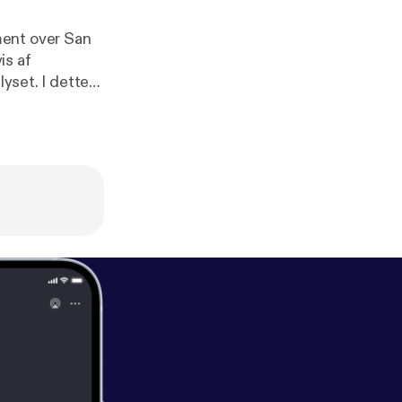
ment over San
is af
lyset. I dette
øde får, og en
//vudfordret.10