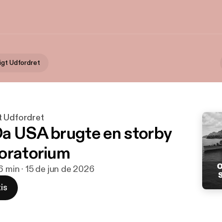
igt Udfordret
t Udfordret
a USA brugte en storby
oratorium
16 min · 15 de jun de 2026
is