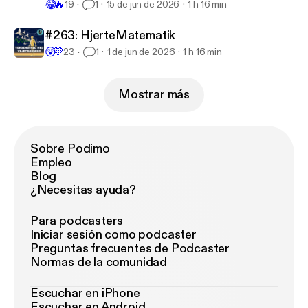
😂
🔥
19
1
15 de jun de 2026
1 h 16 min
#263: HjerteMatematik
😲
💜
23
1
1 de jun de 2026
1 h 16 min
Mostrar más
Sobre Podimo
Empleo
Blog
¿Necesitas ayuda?
Para podcasters
Iniciar sesión como podcaster
Preguntas frecuentes de Podcaster
Normas de la comunidad
Escuchar en iPhone
Escuchar en Android