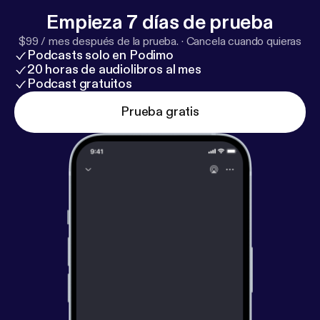
Christian Eiming for disclaimer. Tak til Barometer-
Empieza 7 días de prueba
Bjarke for Gak-O-meteret. Husk at være dumme 🧠
$99 / mes después de la prueba.
·
Cancela cuando quieras
Kilder: ---------------------------------------- Hosted
Podcasts solo en Podimo
on Acast. See acast.com/privacy [
https://acast.co
20 horas de audiolibros al mes
m/privacy
] for more information.
Podcast gratuitos
Prueba gratis