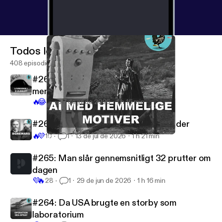
Todos los episodios
408 episodios
#267: Sommersjov med Mark: Abe
menstruationscyklus
🔥
😂
15
27 de jul de 2026
1 h 16 min
#266: Dinosaurknoglernes dødsfjender
🔥
💜
10
1
13 de jul de 2026
1 h 21 min
#262: Hvorfor bliver AI hele tiden til Hitler?
Videnskabeligt Udfordret
#265: Man slår gennemsnitligt 32 prutter om
dagen
💜
🔥
28
1
29 de jun de 2026
1 h 16 min
#264: Da USA brugte en storby som
laboratorium