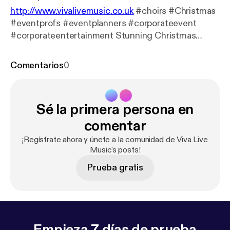
http://www.vivalivemusic.co.uk
#choirs #Christmas
#eventprofs #eventplanners #corporateevent
#corporateentertainment Stunning Christmas
music for events
Comentarios
0
Sé la primera persona en
comentar
¡Regístrate ahora y únete a la comunidad de Viva Live
Music's posts!
Prueba gratis
Empieza 7 días de prueba