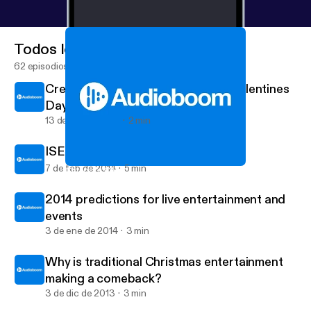
Todos los episodios
62 episodios
Creating your soundboard for St Valentines
Day
13 de feb de 2014
2 min
ISES application
7 de feb de 2014
5 min
Choirs for Christmas
Viva Live Music's posts
2014 predictions for live entertainment and
events
3 de ene de 2014
3 min
Why is traditional Christmas entertainment
making a comeback?
3 de dic de 2013
3 min