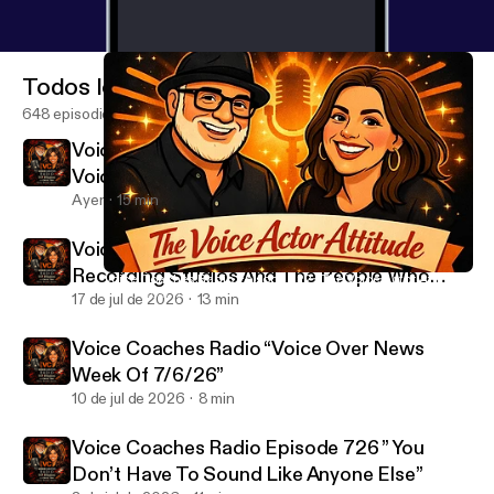
Todos los episodios
648 episodios
Voice Coaches Radio Episode 728 “Radio &
Voice Overs Are Different”
Ayer
15 min
Voice Coaches Radio Episode 727 ”
Recording Studios And The People Who
Voice Coaches Radio Episode 722 “The Voice Actor Attitude”
Voice Coaches Radio
Work There”
17 de jul de 2026
13 min
Voice Coaches Radio “Voice Over News
Week Of 7/6/26”
10 de jul de 2026
8 min
Voice Coaches Radio Episode 726 ” You
Don’t Have To Sound Like Anyone Else”