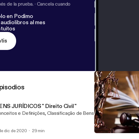
s de la prueba.
·
Cancela cuando
lo en Podimo
audiolibros al mes
tuitos
tis
pisodios
ENS JURÍDICOS " Direito Civil "
nceitos e Definições, Classificação de Bens Jurídicos.
de dic de 2020
29 min
BENS JURÍDICOS " Direito 