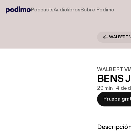
Podcasts
Audiolibros
Sobre Podimo
WALBERT 
WALBERT VI
BENS JU
29 min · 4 de 
Prueba grat
Descripció