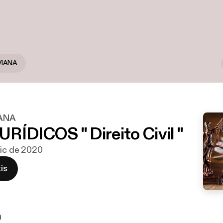
VIANA
ANA
RÍDICOS " Direito Civil "
dic de 2020
is
n