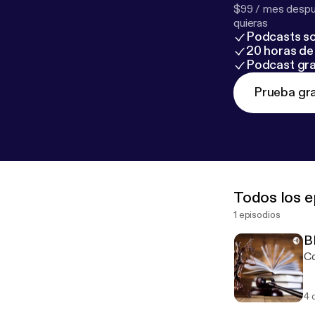
$99 / mes despué
quieras
Podcasts so
20 horas de 
Podcast gra
Prueba gra
Todos los e
1 episodios
B
Co
4 