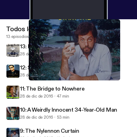
Todos los episodios
13 episodios
13: River of Dreck
28 de dic de 2016
1 h 2 min
12: Storm Frontin'
28 de dic de 2016
1 h 2 min
9: The Nylennon Curtain
We Didn't Start the Podcast — A Show About Billy Joel
11: The Bridge to Nowhere
28 de dic de 2016
47 min
10: A Weirdly Innocent 34-Year-Old Man
28 de dic de 2016
53 min
9: The Nylennon Curtain