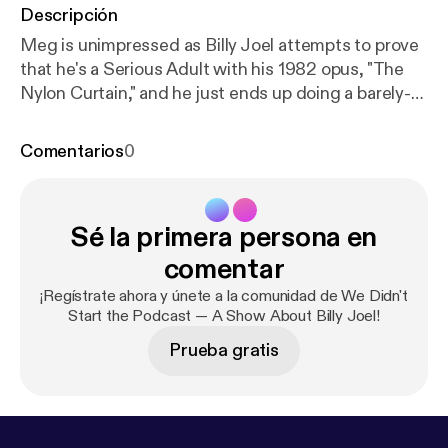
Descripción
Meg is unimpressed as Billy Joel attempts to prove
that he's a Serious Adult with his 1982 opus, "The
Nylon Curtain," and he just ends up doing a barely-
passable John Lennon impression. Features:
"Allentown," "Pressure" and "Goodnight Saigon."
Comentarios
0
#billyjoel #joelhole
Sé la primera persona en
comentar
¡Regístrate ahora y únete a la comunidad de We Didn't
Start the Podcast — A Show About Billy Joel!
Prueba gratis