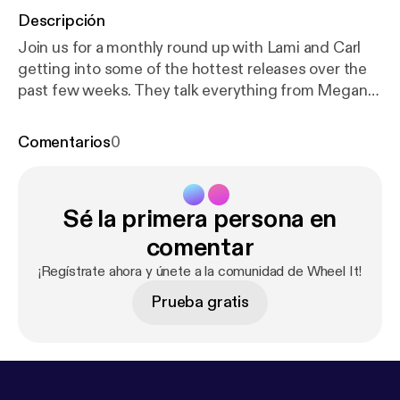
Descripción
Join us for a monthly round up with Lami and Carl
getting into some of the hottest releases over the
past few weeks. They talk everything from Megan
Thee Stallion's comments on the rap game, Nipsey
Hussle's first posthumous feature to Santi's highly
Comentarios
0
anticipated Mandy and The Jungle. Listen as they
share their love for an LA native over Lami’s On Spin.
Follow the socials: Twitter/Instagram: @WheelItPod
Sé la primera persona en
@LamiAkindele / @cozy_carl Want to send us
something? wheelitpodcast@gmail.com
comentar
¡Regístrate ahora y únete a la comunidad de Wheel It!
Prueba gratis