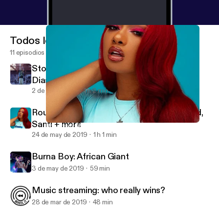
Todos los episodios
11 episodios
Stormzy at Glastonbury 2019, Goldlink's
Diaspora + more
2 de jul de 2019
1 h 2 min
Round-up: Megan Thee Stallion, DJ Khaled,
Santi + more
Round-up: Megan Thee Stallion, DJ Khaled, Santi + more
Wheel It
24 de may de 2019
1 h 1 min
Burna Boy: African Giant
3 de may de 2019
59 min
Music streaming: who really wins?
28 de mar de 2019
48 min