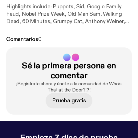
Highlights include: Puppets, Sid, Google Family
Feud, Nobel Prize Week, Old Man Sam, Walking
Dead, 60 Minutes, Grumpy Cat, Anthony Weiner,
Creepy Scottish Guy, Escape Plan, Sylvester
Stallone, Arnold Schwartzenegger, Jonas Brothers,
Comentarios
0
Beatles, Jay Leno, Call of Duty Advanced Warfare,
Drew Carey, Robin Williams, Zelda, Dale Ernhart Jr,
tweets and email jingles, closing cat graphics,
Sé la primera persona en
tootsie-frootsie ratings
comentar
¡Regístrate ahora y únete a la comunidad de Who's
That at the Door?!?!
Prueba gratis
Empieza 7 días de prueba