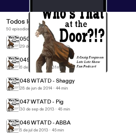
Todos los episodios
50 episodios
050 WTATD - Sid
29 de nov de 2014
35 min
049 WTATD - Godzilla
6 de jul de 2014
31 min
050 WTATD - Sid
Who's That at the Door?!?
048 WTATD - Shaggy
28 de jun de 2014
44 min
047 WTATD - Pig
30 de sep de 2013
45 min
046 WTATD - ABBA
5 de jul de 2013
45 min