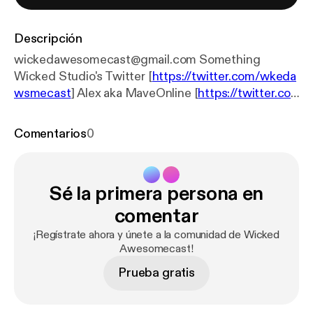
Descripción
wickedawesomecast@gmail.com Something
Wicked Studio's Twitter [
https://twitter.com/wkeda
wsmecast
] Alex aka MaveOnline [
https://twitter.co
m/MaveOnline
] Charley aka Mord4k [
https://linktr.e
e/mord4k
] Henry aka KrakenZer0 [
https://linktr.ee/k
Comentarios
0
rakenzer0
]
Sé la primera persona en
comentar
¡Regístrate ahora y únete a la comunidad de Wicked
Awesomecast!
Prueba gratis