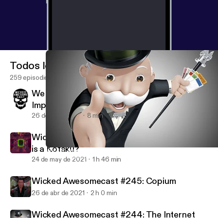
Todos los episodios
259 episodios
We Interrupt Your Podcast Listening For An
Important Message
26 de jul de 2021
8 min
Wicked Awesomecast #246: Seriously, what
is a Kotaku?
Wicked Awesomecast #244: The Internet Runs On Sacrificed Wi
Wicked Awesomecast
24 de may de 2021
1 h 46 min
Wicked Awesomecast #245: Copium
26 de abr de 2021
2 h 0 min
Wicked Awesomecast #244: The Internet