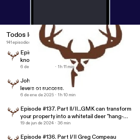
Todos los episodios
141 episodios
Episode #139. Greg Compeau has
knowledge to transform your hunting land
6 de ene de 2025
1 h 11 min
John Eberhart shares his methods for high
levels of success.
John Eberhart shares his methods for high levels of success.
Wild Game Dynasty
6 de ene de 2025
1 h 10 min
Episode #137. Part II/II...GMK can transform
your property into a whitetail deer "hang-
out".
19 de jun de 2024
36 min
Episode #136. Part I/II Greg Compeau