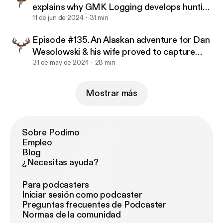
explains why GMK Logging develops hunting
property so well.
11 de jun de 2024
31 min
Episode #135. An Alaskan adventure for Dan
Wesolowski & his wife proved to capture
memories for a lifetime.
31 de may de 2024
28 min
Mostrar más
Sobre Podimo
Empleo
Blog
¿Necesitas ayuda?
Para podcasters
Iniciar sesión como podcaster
Preguntas frecuentes de Podcaster
Normas de la comunidad