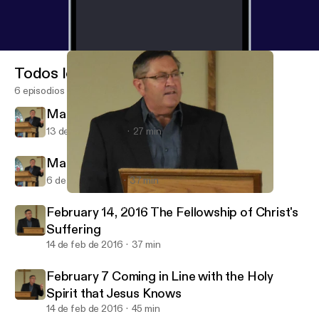
Todos los episodios
6 episodios
March 13, 2016 Limited Edition
13 de mar de 2016
27 min
March 6, 2016 Pray Like Jesus
6 de mar de 2016
37 min
February 14, 2016 The Fellowship of Christ's Suffering
Woodbridge Baptist Church's Podcast
February 14, 2016 The Fellowship of Christ's
Suffering
14 de feb de 2016
37 min
February 7 Coming in Line with the Holy
Spirit that Jesus Knows
14 de feb de 2016
45 min