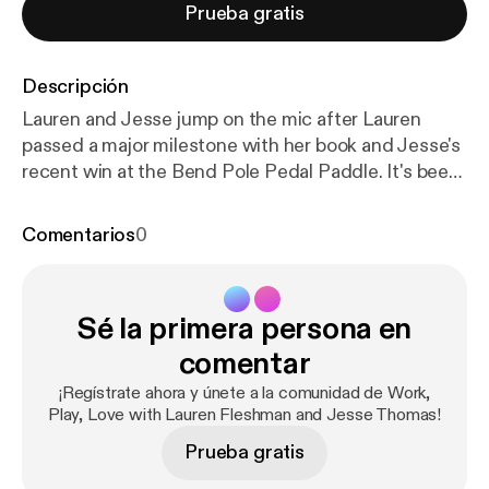
Prueba gratis
Descripción
Lauren and Jesse jump on the mic after Lauren
passed a major milestone with her book and Jesse's
recent win at the Bend Pole Pedal Paddle. It's been
a busy year, y'know?! After some life updates, the
WPL duo answer some tasty bites about board
Comentarios
0
game recommendations, therapy, training for a half
marathon, and more. Plus, they dig into how a
triathlete can rebound after suffering severe
Sé la primera persona en
cramps on race day, they offer advice to an active
couple dealing with a tough medical diagnosis, and
comentar
they answer some questions from someone who's
¡Regístrate ahora y únete a la comunidad de Work,
scared about having kids when their partner's ready
Play, Love with Lauren Fleshman and Jesse Thomas!
for family life.
Prueba gratis