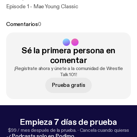
Episode 1 - Mae Young Classic
Comentarios
0
Sé la primera persona en
comentar
¡Regístrate ahora y únete a la comunidad de Wrestle
Talk 101!
Prueba gratis
Empieza 7 días de prueba
$99 / mes después de la prueba.
·
Cancela cuando quieras
Podcasts solo en Podimo