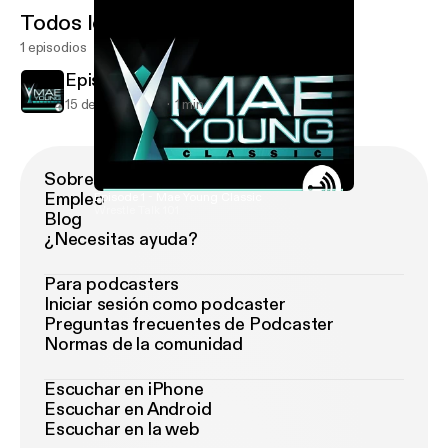
Todos los episodios
1 episodios
Episode 1 - Mae Young Classic
15 de jul de 2017
1 min
Sobre Podimo
Empleo
Episode 1 - Mae Young Classic
Wrestle Talk 101
Blog
¿Necesitas ayuda?
Para podcasters
Iniciar sesión como podcaster
Preguntas frecuentes de Podcaster
Normas de la comunidad
Escuchar en iPhone
Escuchar en Android
Escuchar en la web