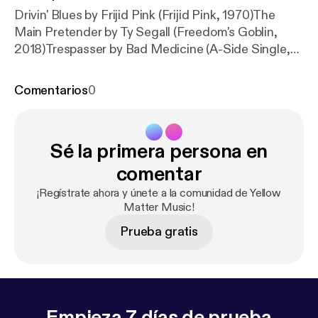
Drivin' Blues by Frijid Pink (Frijid Pink, 1970)The
Main Pretender by Ty Segall (Freedom's Goblin,
2018)Trespasser by Bad Medicine (A-Side Single,
1974)Leaning on A Bear by Purson (The Circle And
The Blue Door, 2013)Hurry On Sundown by
Comentarios
0
Hawkwind (Hawkwind, 1970)Go Back by Crabby
Appleton (Crabby Appleton, 1970)Christine's Tune
by Flying Burrito Brothers (The Gilded Palace of
Sé la primera persona en
Sin, 1969)Spanish Bombs by The Clash (London
Calling, 1979)Fields of People by The Move
comentar
(Shazam, 1970)
¡Regístrate ahora y únete a la comunidad de Yellow
Matter Music!
Prueba gratis
Empieza 7 días de prueba