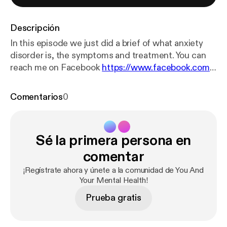
Descripción
In this episode we just did a brief of what anxiety
disorder is, the symptoms and treatment. You can
reach me on Facebook
https://www.facebook.com/
Uyi
Jenny Ebohon with your comments, and
contributions. You can also follow me o. Instagram
Comentarios
0
@uyiedwards and twitter @uyiapparels. Please also
send mails to uyisblog@gmail.com I will be glad to
hear from you. Please do not take advise shared in
Sé la primera persona en
place of a medical expert advice. God bless you and
I love you all.
comentar
¡Regístrate ahora y únete a la comunidad de You And
Your Mental Health!
Prueba gratis