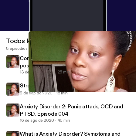
Todos los episodios
8 episodios
Communications and Emotional intelligence
post COVID-19
13 de nov de 2020
25 min
Stress and coping Mechanism. Episode 005
9 de sep de 2020
18 min
What is Anxiety Disorder? Symptoms and treatments. Episode 
You And Your Mental Health
Anxiety Disorder 2: Panic attack, OCD and
PTSD. Episode 004
16 de ago de 2020
40 min
What is Anxiety Disorder? Symptoms and