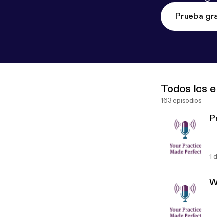
Prueba gra
Todos los e
163 episodios
P
1 
W