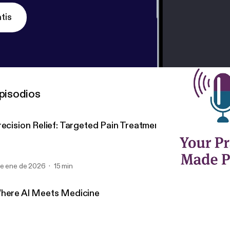
tis
pisodios
recision Relief: Targeted Pain Treatment
de ene de 2026
15 min
When the Most Important S
Your Practice Made Perfec
here AI Meets Medicine