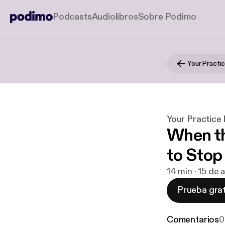
Podcasts
Audiolibros
Sobre Podimo
Your Practi
Your Practice
When th
to Stop
14 min · 15 de
Prueba grat
Comentarios
0