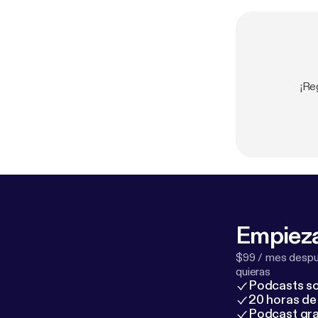
¡Re
Empieza
$99 / mes despué
quieras
Podcasts so
20 horas de 
Podcast gra