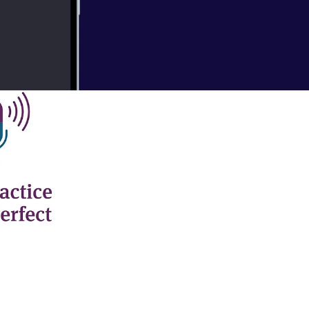
tep is to Stop
t