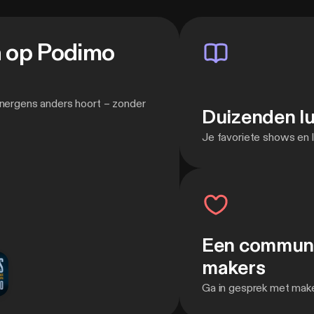
baar.
n op Podimo
 nergens anders hoort – zonder
Duizenden l
Je favoriete shows en l
Een communit
makers
Ga in gesprek met maker