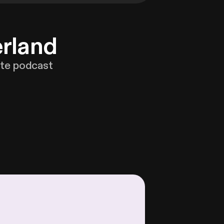
erland
ete podcast