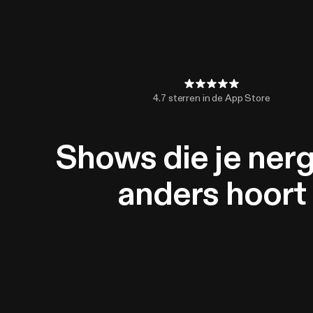
4.7 sterren in de App Store
Shows die je ner
anders hoort
Probeer 30 dagen gratis
Bekijk onze a