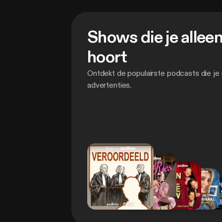
Na 30 dagen, € 9,99 / maand.
Elk moment opzeg
Shows die je allee
hoort
Ontdekt de populairste podcasts die je
advertenties.