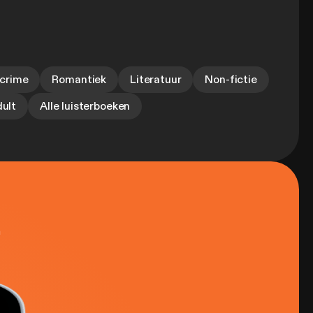
 crime
Romantiek
Literatuur
Non-fictie
ult
Alle luisterboeken
n