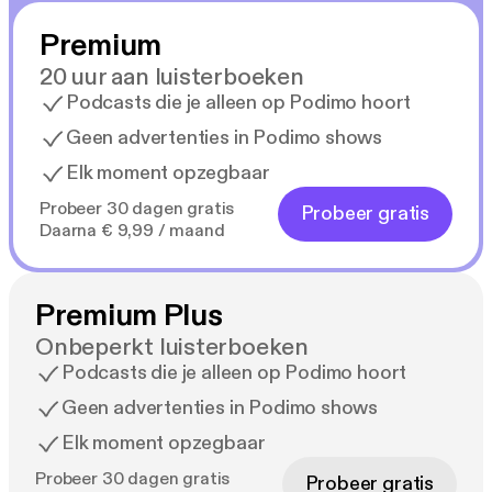
Joost nog in leven is, wijst alles erop dat hij
Premium
voorgoed verdwenen is. Totdat Karen een
telefoontje krijgt van iemand die beweert Joost op
20 uur aan luisterboeken
Curaçao gezien te hebben, levend en wel.
Podcasts die je alleen op Podimo hoort
Geen advertenties in Podimo shows
Elk moment opzegbaar
Probeer 30 dagen gratis
Probeer gratis
Daarna € 9,99 / maand
Premium Plus
Onbeperkt luisterboeken
Podcasts die je alleen op Podimo hoort
Geen advertenties in Podimo shows
Elk moment opzegbaar
Probeer 30 dagen gratis
Probeer gratis