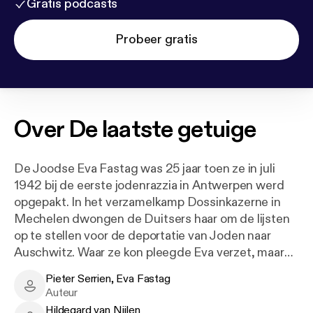
Gratis podcasts
Probeer gratis
Over
De laatste getuige
De Joodse Eva Fastag was 25 jaar toen ze in juli
1942 bij de eerste jodenrazzia in Antwerpen werd
opgepakt. In het verzamelkamp Dossinkazerne in
Mechelen dwongen de Duitsers haar om de lijsten
op te stellen voor de deportatie van Joden naar
Auschwitz. Waar ze kon pleegde Eva verzet, maar
ze kon niet vermijden dat ook haar familie werd
Pieter Serrien, Eva Fastag
vermoord.
Pieter Serrien, Eva Fastag - Author
Auteur
Hildegard van Nijlen