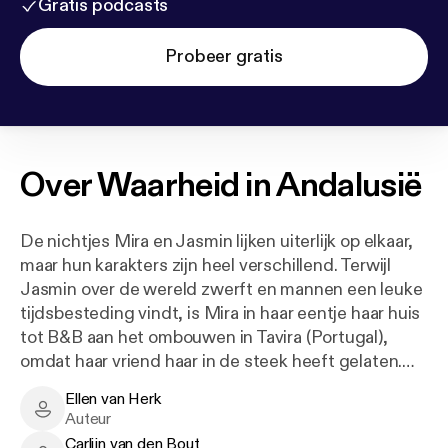
Gratis podcasts
Probeer gratis
Over
Waarheid in Andalusië
De nichtjes Mira en Jasmin lijken uiterlijk op elkaar,
maar hun karakters zijn heel verschillend. Terwijl
Jasmin over de wereld zwerft en mannen een leuke
tijdsbesteding vindt, is Mira in haar eentje haar huis
tot B&B aan het ombouwen in Tavira (Portugal),
omdat haar vriend haar in de steek heeft gelaten.
Jasmin vindt dat Mira hoognodig op vakantie moet
Ellen van Herk
en neemt haar mee naar Andalusië, waar ze in hun
Ellen van Herk - Author
Auteur
jeugd woonden. Inmiddels is de makelaar Ruan op
Carlijn van den Bout