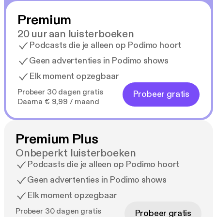
onderzoeksbureau en een taalmaatje voor
Premium
statushouders. Ze verblijft zowel in Nederland als in
Portugal.
20 uur aan luisterboeken
Podcasts die je alleen op Podimo hoort
Geen advertenties in Podimo shows
Elk moment opzegbaar
Probeer 30 dagen gratis
Probeer gratis
Daarna € 9,99 / maand
Premium Plus
Onbeperkt luisterboeken
Podcasts die je alleen op Podimo hoort
Geen advertenties in Podimo shows
Elk moment opzegbaar
Probeer 30 dagen gratis
Probeer gratis